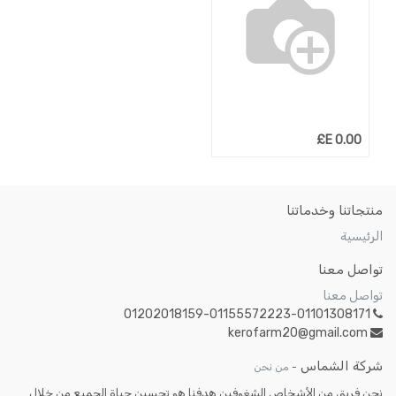
E£
0.00
منتجاتنا وخدماتنا
الرئيسية
تواصل معنا
تواصل معنا
01202018159-01155572223-01101308171
kerofarm20@gmail.com
شركة الشماس
-
من نحن
نحن فريق من الأشخاص الشغوفين هدفنا هو تحسين حياة الجميع من خلال