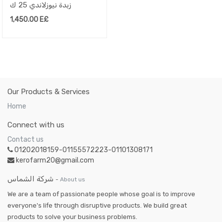
زبدة نيوزلاندي 25 ك
1,450.00
E£
Our Products & Services
Home
Connect with us
Contact us
01202018159-01155572223-01101308171
kerofarm20@gmail.com
شركة الشماس
-
About us
We are a team of passionate people whose goal is to improve
everyone's life through disruptive products. We build great
products to solve your business problems.