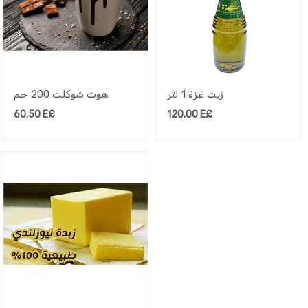
زيت غزة 1 لتر
هوت شوكلت 200 جم
60.50
E£
120.00
E£