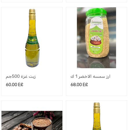
ارز سمسه الاخضر 1 ك
زيت غزة 500جم
60.00
E£
68.00
E£