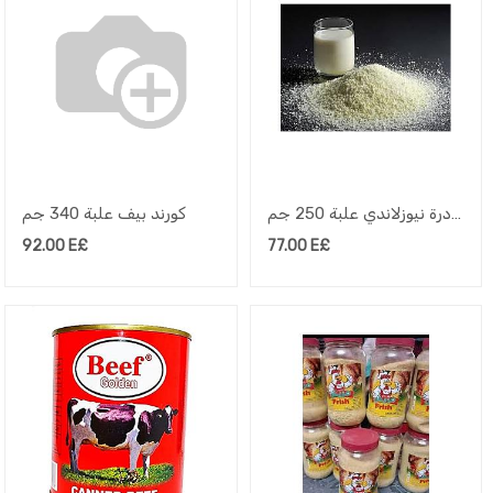
لبن بودرة نيوزلاندي علبة 250 جم
كورند بيف علبة 340 جم
92.00
E£
77.00
E£