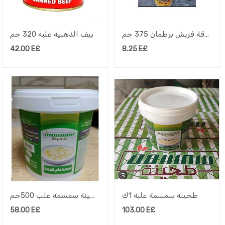
مرقة فريش برطمان 375 جم
بيف الذهبية علبه 320 جم
42.00
E£
8.25
E£
طحينة سمسمة علبة 1ك
طحينة سمسمة علب 500جم
58.00
E£
103.00
E£