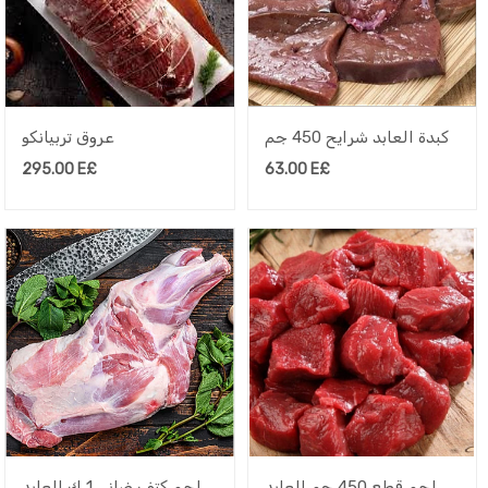
كبدة العابد شرايح 450 جم
عروق تربيانكو
295.00
E£
63.00
E£
لحم قطع 450 جم العابد
لحم كتف ضاني 1 ك العابد