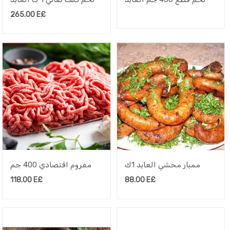
265.00
E£
ممبار محشي العابد 1ك
مفروم اقتصادي 400 جم
118.00
E£
88.00
E£